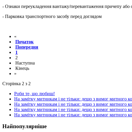
- Ознаки переукладення вантажу/перевантаження причепу або 
- Парковка транспортного засобу перед доглядом
«
Початок
Попередня
1
2
Наступна
Кінець
»
Сторінка 2 з 2
Роби те, що любиш!
На замітку митникам і не тільки: дещо з вимог митного к
На замітку митникам і не тільки: дещо з вимог митного к
На замітку митникам і не тільки: дещо з вимог митного ко
На замітку митникам і не тільки: дещо з вимог митного ко
Найпопулярніше