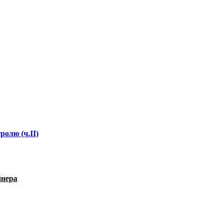
ролю (ч.II)
йнера