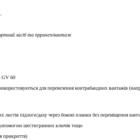
м
.
портний засіб та прричеп/вантаж
о GV 60
 використовуються для перевезення контрабандних вантажів (нап
их листів підлоги/даху через бокові планки без переміщення ван
з допомогою шестигранних ключів тощо
ля прикриття)