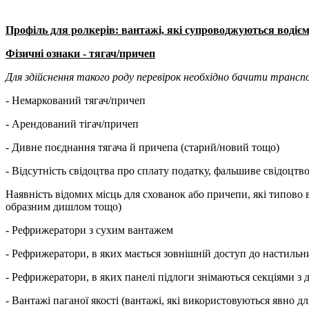
Профіль для ролкерів: вантажі, які супроводжуються водіє
Фізичні ознаки - тягач/причеп
Для здійснення такого роду перевірок необхідно бачити транс
- Немаркований тягач/причеп
- Арендований тігач/причеп
- Дивне поєднання тягача й причепа (старий/новий тощо)
- Відсутність свідоцтва про сплату податку, фальшиве свідоцтв
Наявність відомих місць для схованок або причепи, які типово
образним дишлом тощо)
- Рефрижератори з сухим вантажем
- Рефрижератори, в яких мається зовнішній доступ до настильн
- Рефрижератори, в яких панелі підлоги знімаються секціями 
- Вантажі паганої якості (вантажі, які використовуються явно д