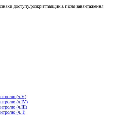
ознаки доступу/розкриттяящиків після завантаження
онтролю (ч.V)
онтролю (ч.IV)
нтролю (ч.III)
нтролю (ч. I)