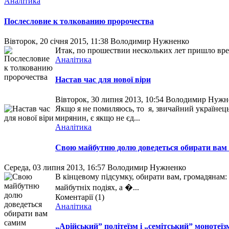
Аналітика
Послесловие к толкованию пророчества
Вівторок, 20 січня 2015, 11:38
Володимир Нужненко
Итак, по прошествии нескольких лет пришло вре
Аналітика
Настав час для нової віри
Вівторок, 30 липня 2013, 10:54
Володимир Нужн
Якщо я не помиляюсь, то я, звичайний українец
мирянин, є якщо не єд...
Аналітика
Свою майбутню долю доведеться обирати вам
Середа, 03 липня 2013, 16:57
Володимир Нужненко
В кінцевому підсумку, обирати вам, громадянам: 
майбутніх подіях, а �...
Коментарії (1)
Аналітика
„Арійський” політеїзм і „семітський” монотеїз