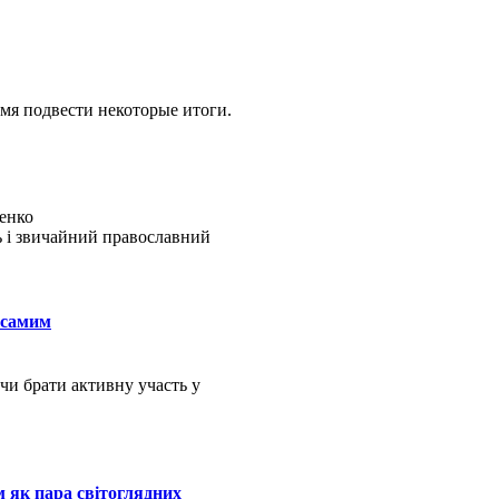
мя подвести некоторые итоги.
енко
ь і звичайний православний
 самим
чи брати активну участь у
м як пара світоглядних