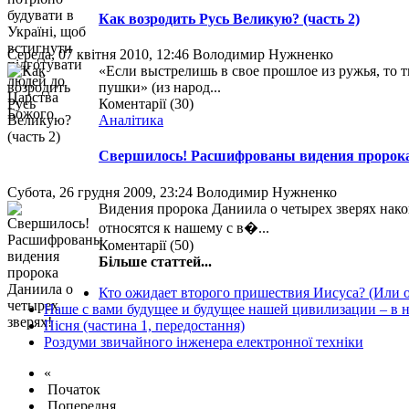
Как возродить Русь Великую? (часть 2)
Середа, 07 квітня 2010, 12:46
Володимир Нужненко
«Если выстрелишь в свое прошлое из ружья, то т
пушки» (из народ...
Коментарії (30)
Аналітика
Свершилось! Расшифрованы видения пророка 
Субота, 26 грудня 2009, 23:24
Володимир Нужненко
Видения пророка Даниила о четырех зверях нак
относятся к нашему с в�...
Коментарії (50)
Більше статтей...
Кто ожидает второго пришествия Иисуса? (Или о
Наше с вами будущее и будущее нашей цивилизации – в н
Пісня (частина 1, передостання)
Роздуми звичайного інженера електронної техніки
«
Початок
Попередня