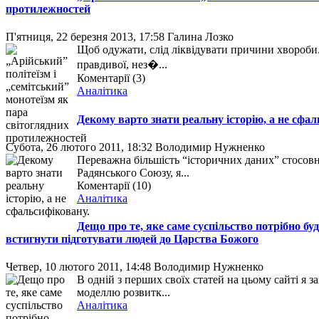
протилежностей
П'ятниця, 22 березня 2013, 17:58
Галина Лозко
Щоб одужати, слід ліквідувати причини хвороби. 
правдивої, нез�...
Коментарії (3)
Аналітика
Декому варто знати реальну історію, а не сфал
Субота, 26 лютого 2011, 18:32
Володимир Нужненко
Переважна більшість “історичних даних” стосов
Радянського Союзу, я...
Коментарії (10)
Аналітика
Дещо про те, яке саме суспільство потрібно бу
встигнути підготувати людей до Царства Божого
Четвер, 10 лютого 2011, 14:48
Володимир Нужненко
В одній з перших своїх статей на цьому сайті я
моделлю розвитк...
Аналітика