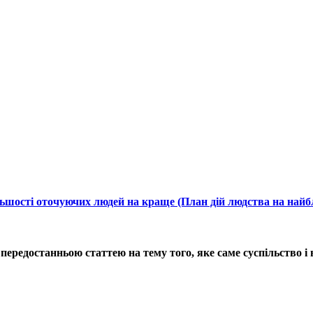
ільшості оточуючих людей на краще (План дій людства на най
ередостанньою статтею на тему того, яке саме суспільство і в