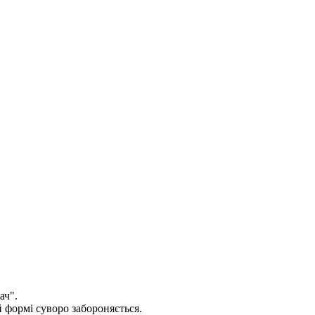
ач".
 формi суворо забороняється.