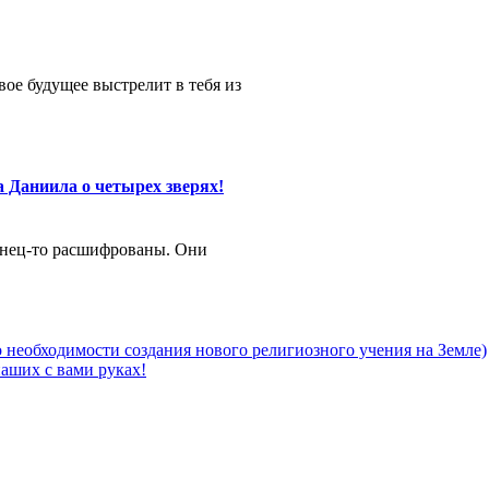
вое будущее выстрелит в тебя из
Даниила о четырех зверях!
онец-то расшифрованы. Они
 необходимости создания нового религиозного учения на Земле)
аших с вами руках!