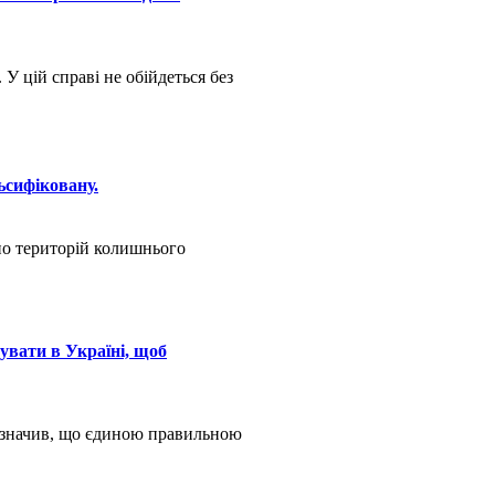
У цій справі не обійдеться без
ьсифіковану.
но територій колишнього
дувати в Україні, щоб
 зазначив, що єдиною правильною