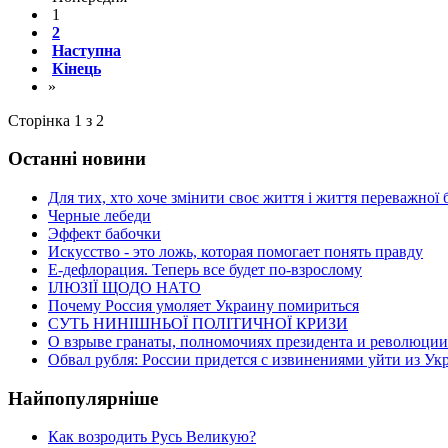
1
2
Наступна
Кінець
»
Сторінка 1 з 2
Останні новини
Для тих, хто хоче змінити своє життя і життя переважно
Черные лебеди
Эффект бабочки
Искусство - это ложь, которая помогает понять правду
Е-дефлорация. Теперь все будет по-взрослому
ІЛЮЗІЇ ЩОДО НАТО
Почему Россия умоляет Украину помириться
СУТЬ НИНІШНЬОЇ ПОЛІТИЧНОЇ КРИЗИ
О взрыве гранаты, полномочиях президента и революции
Обвал рубля: России придется с извинениями уйти из У
Найпопулярніше
Как возродить Русь Великую?