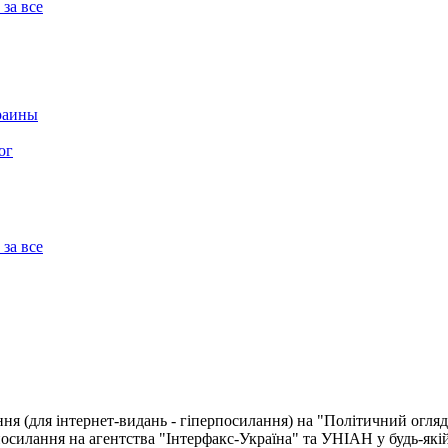
 за все
краины
ог
 за все
я (для інтернет-видань - гіперпосилання) на "Політичний огляд
посилання на агентства "Iнтерфакс-Україна" та УНIАН у будь-якiй