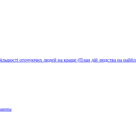
ї більшості оточуючих людей на краще (План дій людства на найб
краины