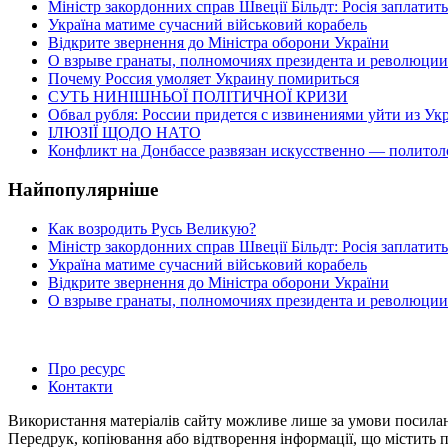
Міністр закордонних справ Швеції Більдт: Росія заплатить
Україна матиме сучасний військовий корабель
Відкрите звернення до Міністра оборони України
О взрыве гранаты, полномочиях президента и революции
Почему Россия умоляет Украину помириться
СУТЬ НИНІШНЬОЇ ПОЛІТИЧНОЇ КРИЗИ
Обвал рубля: России придется с извинениями уйти из У
ІЛЮЗІЇ ЩОДО НАТО
Конфликт на Донбассе развязан искусственно — политол
Найпопулярніше
Как возродить Русь Великую?
Міністр закордонних справ Швеції Більдт: Росія заплатить
Україна матиме сучасний військовий корабель
Відкрите звернення до Міністра оборони України
О взрыве гранаты, полномочиях президента и революции
Про ресурс
Контакти
Використання матеріалів сайту можливе лише за умови посиланн
Передрук, копiювання або вiдтворення iнформацiї, що мiстить 